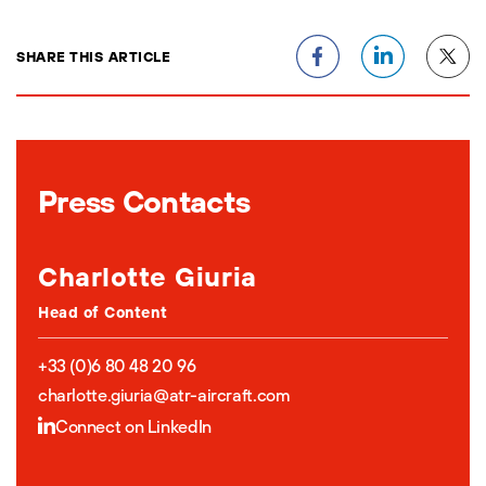
SHARE THIS ARTICLE
Press Contacts
Charlotte Giuria
Head of Content
+33 (0)6 80 48 20 96
charlotte.giuria@atr-aircraft.com
Connect on LinkedIn