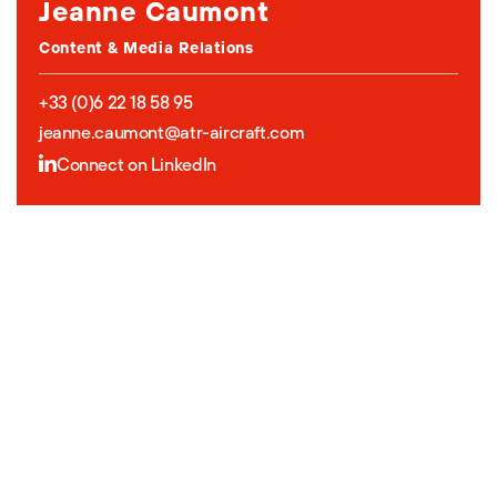
Jeanne Caumont
Content & Media Relations
+33 (0)6 22 18 58 95
jeanne.caumont@atr-aircraft.com
Connect on LinkedIn
À propos d'ATR
ATR est le premier constructeur mondial d’avions
régionaux. Ses ATR 42 et 72 sont les appareils de
moins de 90 places les plus vendus dans le monde.
L’entreprise a pour vision d’améliorer la connectivité