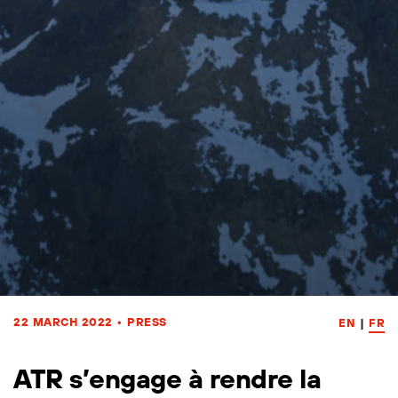
22 MARCH 2022
•
PRESS
EN
|
FR
ATR s’engage à rendre la