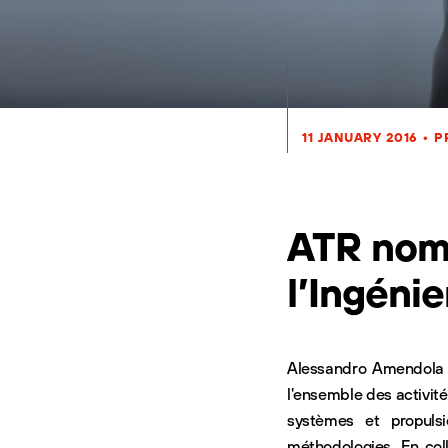
11 JANUARY 2016
•
P
ATR nom
l’Ingénie
Alessandro Amendola vi
l'ensemble des activités
systèmes et propulsi
méthodologies. En coll