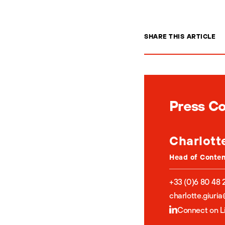
SHARE THIS ARTICLE
Press C
Charlott
Head of Conte
+33 (0)6 80 48 
charlotte.giuri
Connect on L