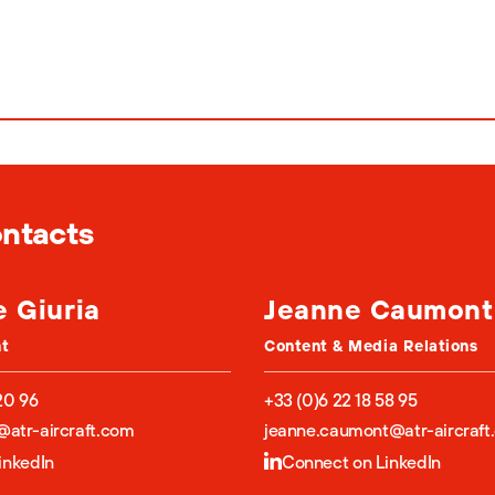
ontacts
e Giuria
Jeanne Caumont
nt
Content & Media Relations
20 96
+33 (0)6 22 18 58 95
a@atr-aircraft.com
jeanne.caumont@atr-aircraft
inkedIn
Connect on LinkedIn