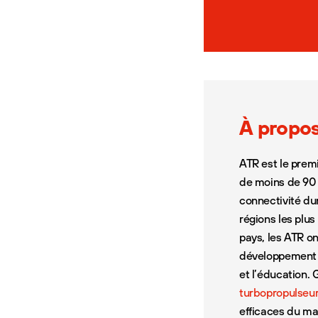
À propo
ATR est le prem
de moins de 90 
connectivité du
régions les plu
pays, les ATR o
développement d
et l’éducation. 
turbopropulseu
efficaces du ma