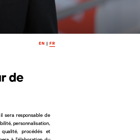
EN
|
FR
r de
 il sera responsable de
ilité, personnalisation,
 qualité, procédés et
pera à l'élaboration du