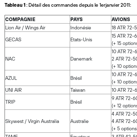
Tableau 1
: Détail des commandes depuis le 1erjanvier 2011:
COMPAGNIE
PAYS
AVIONS
Lion Air / Wings Air
Indonésie
18 ATR 72-
15 ATR 72-
GECAS
Etats-Unis
(+ 15 option
10 ATR 72-
NAC
Danemark
2 ATR 72-5
(+ 10 option
10 ATR 72-
AZUL
Brésil
(+ 10 option
UNI AIR
Taiwan
10 ATR 72-
9 ATR 72-6
TRIP
Brésil
(+ 12 option
4 ATR 72-5
Skywest / Virgin Australia
Australie
4 ATR 72-6
(+ 5 options
TAME
Equateur
3 ATR 42-5