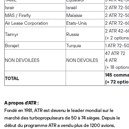
Israir
Israël
2 ATR 72-5
MAS / Firefly
Malaisie
2 ATR 72-5
Air Lease Corporation
Etats-Unis
2 ATR 72-6
2 ATR 42-6
Taimyr
Russie
(+ 2 options
Borajet
Turquie
1 ATR 72-5
47 ATR 72
NON DEVOILEES
NON DEVOILES
4 ATR
(+ 18 option
145 comm
TOTAL
(+ 72 opti
A propos d’ATR :
Fondé en 1981, ATR est devenu le leader mondial sur le
marché des turbopropulseurs de 50 à 74 sièges. Depuis le
début du programme ATR a vendu plus de 1200 avions,