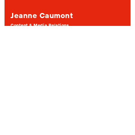
Jeanne Caumont
Content & Media Relations
+33 (0)6 22 18 58 95
jeanne.caumont@atr-aircraft.com
Connect on LinkedIn
À propos d'ATR
ATR est le premier constructeur mondial d’avions
régionaux. Ses ATR 42 et 72 sont les appareils de
moins de 90 places les plus vendus dans le monde.